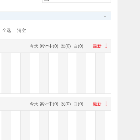
全选
清空
今天
累计中(
0
) 发(
0
) 白(
0
)
最新
今天
累计中(
0
) 发(
0
) 白(
0
)
最新