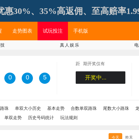
惠30%、35%高返佣、至高赔率1.9999
醒
走势图表
试玩投注
手机版
竞技
真人娱乐
距
期开奖仅有
开奖中...
6
7
8
路珠
单双大小历史
基本走势
合数单双路珠
尾数大小路珠
单双走势
历史号码统计
玩法规则
今天
昨天