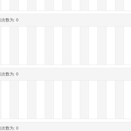
的次数为:
0
的次数为:
0
的次数为:
0