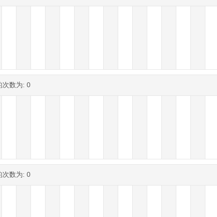
的次数为:
0
的次数为:
0