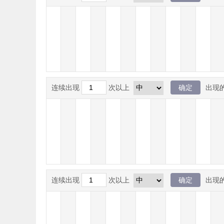
连续出现
次以上
出现
连续出现
次以上
出现