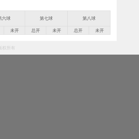
第六球
第七球
第八球
未开
总开
未开
总开
未开
版权所有