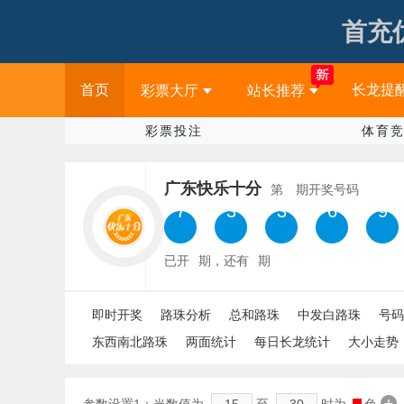
首充优
首页
长龙提
彩票大厅
站长推荐
彩票投注
体育
广东快乐十分
第
期开奖号码
0
7
5
5
已开
期，还有
期
3
即时开奖
路珠分析
总和路珠
中发白路珠
号码
东西南北路珠
两面统计
每日长龙统计
大小走势