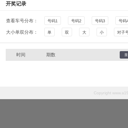
开奖记录
查看车号分布：
号码1
号码2
号码3
号码
大小单双分布：
单
双
大
小
对子
时间
期数
显
Copyright
www.a19