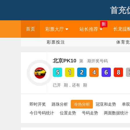
首充优
首页
长龙提
彩票大厅
站长推荐
彩票投注
体育
北京PK10
第
期开奖号码
已开
期，还有
期
即时开奖
路珠分析
冷热分析
冠亚和走势
单双
今日号码统计
位置走势
号码走势
两面数据统计