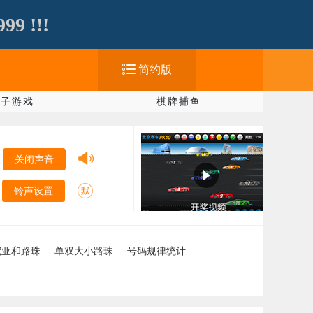
 !!!
简约版
电子游戏
棋牌捕鱼
关闭声音
铃声设置
冠亚和路珠
单双大小路珠
号码规律统计